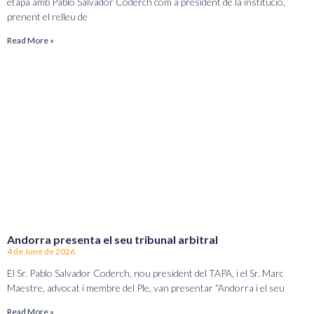
etapa amb Pablo Salvador Coderch com a president de la institució,
prenent el relleu de
Read More »
Andorra presenta el seu tribunal arbitral
4 de June de 2026
El Sr. Pablo Salvador Coderch, nou president del TAPA, i el Sr. Marc
Maestre, advocat i membre del Ple, van presentar “Andorra i el seu
Read More »