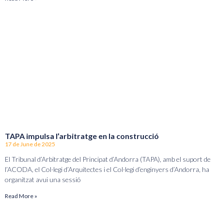
TAPA impulsa l’arbitratge en la construcció
17 de June de 2025
El Tribunal d’Arbitratge del Principat d’Andorra (TAPA), amb el suport de
l’ACODA, el Col·legi d’Arquitectes i el Col·legi d’enginyers d’Andorra, ha
organitzat avui una sessió
Read More »