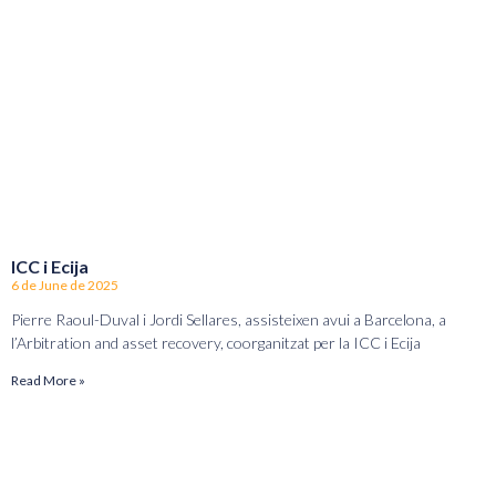
ICC i Ecija
6 de June de 2025
Pierre Raoul-Duval i Jordi Sellares, assisteixen avui a Barcelona, a
l’Arbitration and asset recovery, coorganitzat per la ICC i Ecija
Read More »