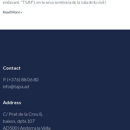
endavant, “TSJM”), en la seva sentència de la sala de lo civil i
Read More »
Contact
P. (+376) 88 06 80
info@tapa.ad
Address
C/ Prat de la Creu 8,
baixos, dptx.107
AD500 l Andorra la Vella